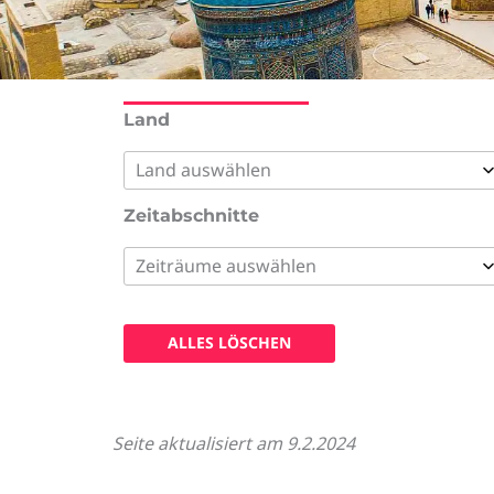
Land
Land auswählen
Kasachstan
Zeitabschnitte
Kirgisistan
Zeiträume auswählen
Tadschikistan
Dezember
Turkmenistan
Februar
Usbekistan
ALLES LÖSCHEN
Januar
Juli
Juni
Seite aktualisiert am 9.2.2024
Mai