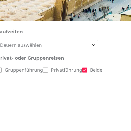
aufzeiten
Dauern auswählen
1 tag
rivat- oder Gruppenreisen
2 tage
Gruppenführung
Privatführung
Beide
3 tage
4 Tage
5 tage
6 tage
7 tage
8 tage
9 tage