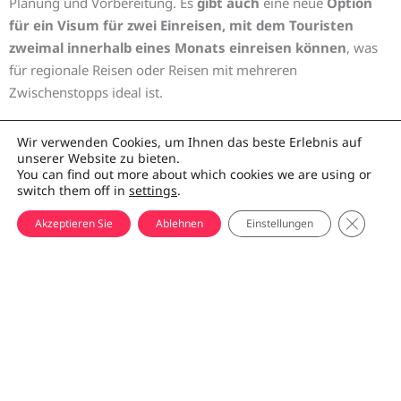
Planung und Vorbereitung. Es
gibt auch
eine neue
Option
für ein Visum für zwei Einreisen, mit dem Touristen
zweimal innerhalb eines Monats einreisen können
, was
für regionale Reisen oder Reisen mit mehreren
Zwischenstopps ideal ist.
Auch die Bearbeitung von Visa hat sich verbessert.
Wir verwenden Cookies, um Ihnen das beste Erlebnis auf
unserer Website zu bieten.
Standardanträge dauern jetzt nur noch 10-14 Arbeitstage,
You can find out more about which cookies we are using or
während
die Expressbearbeitung mit 3-7 Arbeitstagen
switch them off in
settings
.
noch schneller ist
. Außerdem sind die Ablehnungsquoten
GDPR C
Akzeptieren Sie
Ablehnen
Einstellungen
deutlich gesunken, so dass es einfacher und zuverlässiger ist,
ein Visum für Turkmenistan zu erhalten als zuvor.
Einreise nach Turkmenistan
Khiva Grenze (Shavat / Dashoguz)
Öffnet um 9 Uhr und schließt um 18 Uhr. Mittagspause
zwischen 13:00 und 14:00 Uhr. Der Transport setzt Sie in der
Nähe der usbekischen Grenzgebäude ab. Touristen werden
bei der Ausreise aus Usbekistan abgestempelt. Bis zum