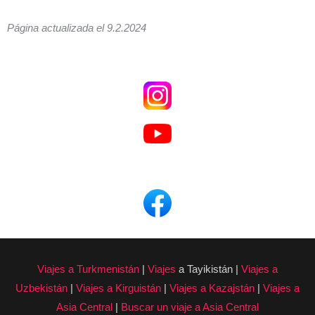
Frontera de Turkmenistán desde Nukus
Noviembre
13 días
Página actualizada el 9.2.2024
Karakol
Octubre
14 días
Osh
Septiembre
15 días
Samarcanda
16 días
Shymkent
20 días
Tashkent
22 días
Viajes a Turkmenistán
|
Viajes
a Tayikistán |
Viajes a
Uzbekistán
|
Viajes a Kirguistán
|
Viajes a Kazajstán
|
Viajes a
Asia Central
|
Buscar un viaje a Asia Central