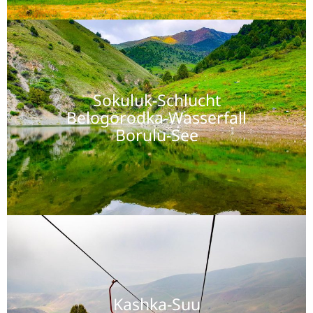
Sokuluk-Schlucht
Belogorodka-Wasserfall
Borulu-See
Kashka-Suu