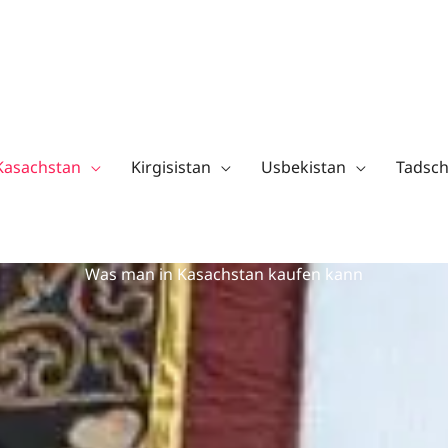
Kasachstan
Kirgisistan
Usbekistan
Tadsch
Was man in Kasachstan kaufen kann