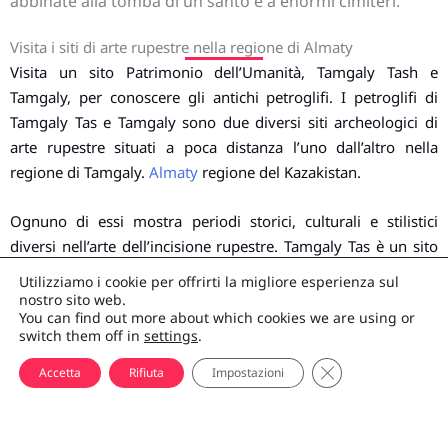
abbinate alla tomba di un santo e a enormi cimiteri.
Visita i siti di arte rupestre nella regione di Almaty
Visita un sito Patrimonio dell’Umanità, Tamgaly Tash e
Tamgaly, per conoscere gli antichi petroglifi. I petroglifi di
Tamgaly Tas e Tamgaly sono due diversi siti archeologici di
arte rupestre situati a poca distanza l’uno dall’altro nella
regione di Tamgaly.
Almaty
regione del Kazakistan.
Ognuno di essi mostra periodi storici, culturali e stilistici
diversi nell’arte dell’incisione rupestre. Tamgaly Tas è un sito
di petroglifi più piccolo e recente, situato lungo il fiume Ili,
Utilizziamo i cookie per offrirti la migliore esperienza sul
che contiene principalmente divinità buddiste, mentre i
nostro sito web.
You can find out more about which cookies we are using or
petroglifi di Tamgaly mostrano le tracce dell’evoluzione della
switch them off in
settings
.
cultura umana, raffigurando soprattutto animali e persone di
CHIUDI IL BANNE
un’epoca storica molto precedente.
Accetta
Rifiuta
Impostazioni
Pesce nel lago Balkhash
Balkhash è il lago preferito dai pescatori, che arrivano da