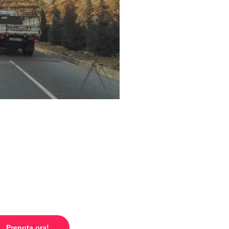
ekking dei Monti Fann
Prenota ora!