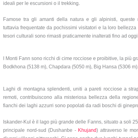
ideali per le escursioni o il trekking.
Famose tra gli amanti della natura e gli alpinisti, quest
tuttavia frequentate da pochissimi visitatori e la loro bellezza 
tesori culturali sono rimasti praticamente inalterati fino ad ogg
I Monti Fann sono ricchi di cime rocciose e proibitive, la più 
Bodkhona (5138 m), Chapdara (5050 m), Big Hansa (5306 m), L
Laghi di montagna splendenti, uniti a pareti rocciose a str
remoti, contribuiscono alla misteriosa bellezza della regione
fianchi dei laghi azzurri sono popolati da radi boschi di ginepro
Iskander-Kul è il lago più grande delle Fanns, situato a soli 2
principale nord-sud (Dushanbe -
Khujand
) attraverso le mo