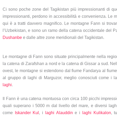
Ci sono poche zone del Tagikistan più impressionanti di qu
impressionanti, perdono in accessibilità e convenienza. Le mo
qui è a tratti davvero magnifico. Le montagne Fann si trov
l’Uzbekistan, e sono un ramo della catena occidentale del Pami
Dushanbe
e dalle altre zone meridionali del Tagikistan.
Le montagne di Fann sono situate principalmente nella regio
la catena di Zarafshan a nord e la catena di Gissar a sud. Nel
ovest, le montagne si estendono dal fiume Fandarya al fium
al gruppo di laghi di Marguzor, meglio conosciuti come i 
laghi
.
Il Fann è una catena montuosa con circa 100 picchi impressio
quali superano i 5000 m dal livello del mare, e diversi laghi
come
Iskander Kul
, i
laghi Alauddin
e i
laghi Kulikalon
, t