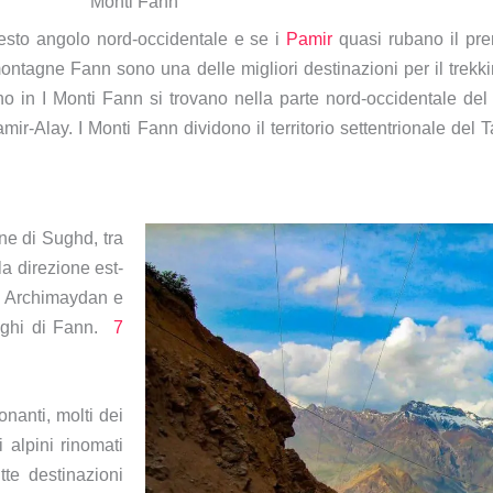
Monti Fann
esto angolo nord-occidentale e se i
Pamir
quasi rubano il pre
ntagne Fann sono una delle migliori destinazioni per il trekki
ano in
I Monti Fann si trovano nella parte nord-occidentale del 
r-Alay. I Monti Fann dividono il territorio settentrionale del T
ne di Sughd, tra
la direzione est-
e Archimaydan e
laghi di Fann.
7
nanti, molti dei
 alpini rinomati
utte destinazioni