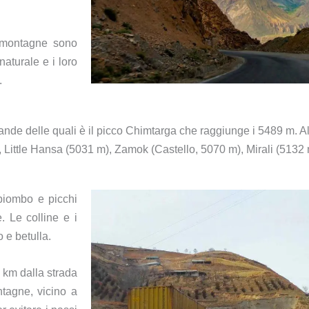
e montagne sono
naturale e i loro
i.
grande delle quali è il picco Chimtarga che raggiunge i 5489 m. A
ittle Hansa (5031 m), Zamok (Castello, 5070 m), Mirali (5132
apiombo e picchi
. Le colline e i
 e betulla.
5 km dalla strada
ntagne, vicino a