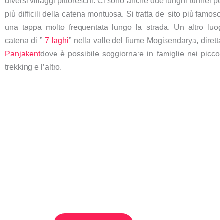
diversi villaggi pittoreschi. Ci sono anche due lunghi tunnel pe
più difficili della catena montuosa.
Si tratta del sito più famos
una tappa molto frequentata lungo la strada. Un altro lu
catena di ”
7 laghi
” nella valle del fiume Mogisendarya, diret
Panjakent
dove è possibile soggiornare in famiglie nei piccoli
trekking e l’altro.
Tour di trekking del
Tour
Tagikistan settentrionale