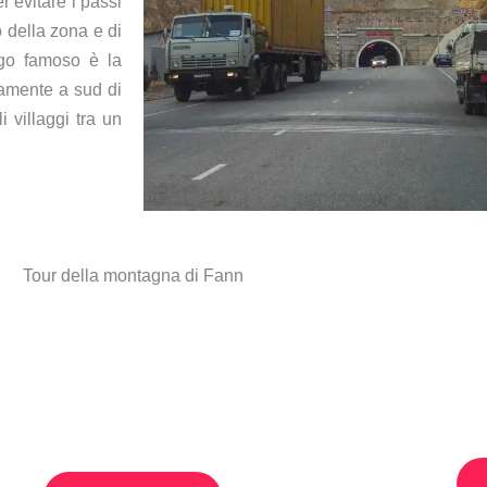
r evitare i passi
o della zona e di
ogo famoso è la
tamente a sud di
 villaggi tra un
Tour della montagna di Fann
 di due giorni da Samarcanda
Tour di tr
ai 7 laghi del Tagikistan