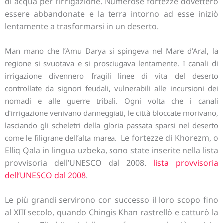
di acqua per l’irrigazione. Numerose fortezze dovettero
essere abbandonate e la terra intorno ad esse iniziò
lentamente a trasformarsi in un deserto.
Man mano che l’Amu Darya si spingeva nel Mare d’Aral, la
regione si svuotava e si prosciugava lentamente. I canali di
irrigazione divennero fragili linee di vita del deserto
controllate da signori feudali, vulnerabili alle incursioni dei
nomadi e alle guerre tribali. Ogni volta che i canali
d’irrigazione venivano danneggiati, le città bloccate morivano,
lasciando gli scheletri della gloria passata sparsi nel deserto
Le fortezze di Khorezm, o
come le filigrane dell’alta marea.
Elliq Qala in lingua uzbeka, sono state inserite nella lista
provvisoria dell’UNESCO dal 2008.
lista provvisoria
dell’UNESCO dal 2008
.
Le più grandi servirono con successo il loro scopo fino
al XIII secolo, quando Chingis Khan rastrellò e catturò la